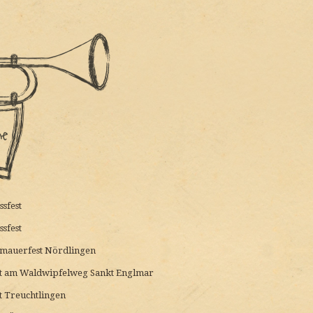
sfest
sfest
dtmauerfest Nördlingen
kt am Waldwipfelweg Sankt Englmar
t Treuchtlingen